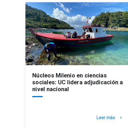
Núcleos Milenio en ciencias
sociales: UC lidera adjudicación a
nivel nacional
Leer más
keyboard_arrow_right