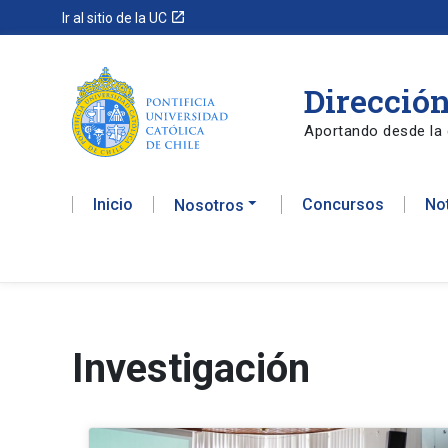
launch
Ir al sitio de la UC
Dirección
Aportando desde la 
Inicio
Concursos
No
Nosotros
Investigación