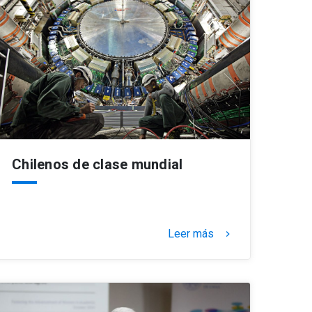
Chilenos de clase mundial
Leer más
keyboard_arrow_right