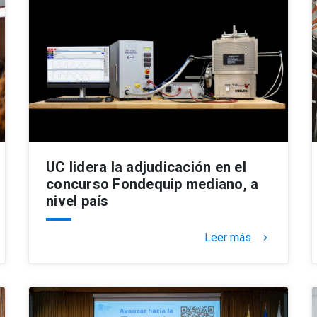
UC lidera la adjudicación en el
concurso Fondequip mediano, a
nivel país
Leer más
keyboard_arrow_right