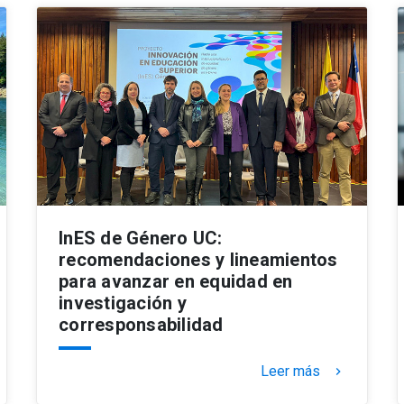
InES de Género UC:
recomendaciones y lineamientos
para avanzar en equidad en
investigación y
corresponsabilidad
Leer más
keyboard_arrow_right