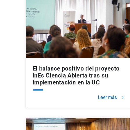
El balance positivo del proyecto
InEs Ciencia Abierta tras su
implementación en la UC
Leer más
keyboard_arrow_right