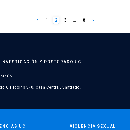
1
2
3
…
8
keyboard_arrow_left
keyboard_arrow_right
 INVESTIGACIÓN Y POSTGRADO UC
GACIÓN
do O’Higgins 340, Casa Central, Santiago.
ENCIAS UC
VIOLENCIA SEXUAL