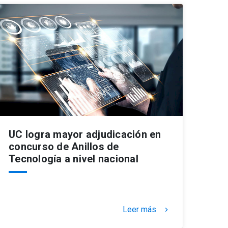
UC logra mayor adjudicación en
concurso de Anillos de
Tecnología a nivel nacional
Leer más
keyboard_arrow_right