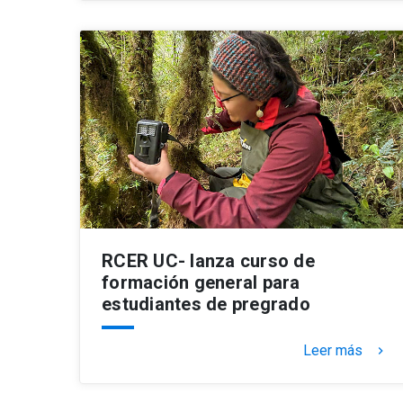
RCER UC- lanza curso de
formación general para
estudiantes de pregrado
Leer más
keyboard_arrow_right