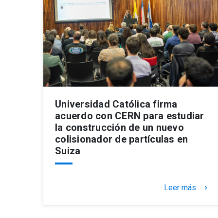
Universidad Católica firma
acuerdo con CERN para estudiar
la construcción de un nuevo
colisionador de partículas en
Suiza
Leer más
keyboard_arrow_right