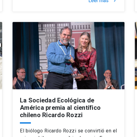
Leer más
keyboard_arrow_right
La Sociedad Ecológica de
América premia al científico
chileno Ricardo Rozzi
El biólogo Ricardo Rozzi se convirtió en el