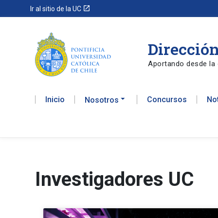
launch
Ir al sitio de la UC
Dirección
Aportando desde la 
Inicio
Concursos
No
Nosotros
Investigadores UC