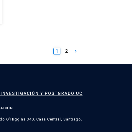
1
2
keyboard_arrow_right
 INVESTIGACIÓN Y POSTGRADO UC
GACIÓN
do O’Higgins 340, Casa Central, Santiago.