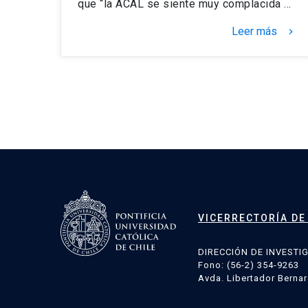
que “la ACAL se siente muy complacida …
Leer más
keyboard_arrow_right
Paginación
de
entradas
VICERRECTORÍA DE
DIRECCIÓN DE INVESTI
Fono: (56-2) 354-9263
Avda. Libertador Bernar