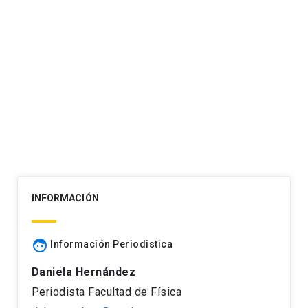
Navegación
de
entradas
INFORMACIÓN
face
Información Periodistica
Daniela Hernández
Periodista Facultad de Física