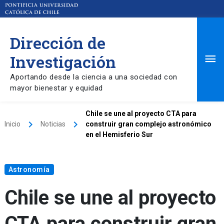
Dirección de
Ma
Investigación
Aportando desde la ciencia a una sociedad con
Me
mayor bienestar y equidad
Chile se une al proyecto CTA para
keyboard_arrow_right
keyboard_arrow_right
Inicio
Noticias
construir gran complejo astronómico
en el Hemisferio Sur
Astronomía
Chile se une al proyecto
CTA para construir gran