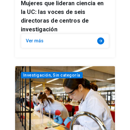
Mujeres que lideran ciencia en
la UC: las voces de seis
directoras de centros de
investigación
Ver más
arrow_forward
Investigación, Sin categoría