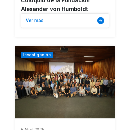
Coloquio de la Fundación
Alexander von Humboldt
Ver más
arrow_forward
Investigación
6 Abril 2026