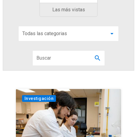
Las más vistas
arrow_drop_down
search
Investigación