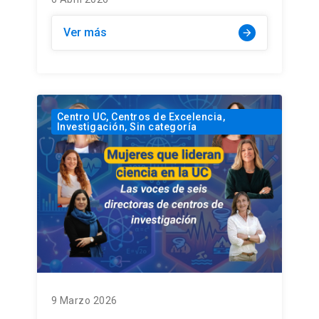
Ver más
arrow_forward
Centro UC, Centros de Excelencia,
Investigación, Sin categoría
9 Marzo 2026