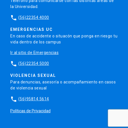
Teléfono para comunicarse con las distintas áreas de
la Universidad.
phone
(56)22354 4000
EMERGENCIAS UC
En caso de accidente o situacón que ponga en riesgo tu
vida dentro de los campus
Ir al sitio de Emergencias
phone
(56)22354 5000
VIOLENCIA SEXUAL
Para denuncias, asesoría o acompañamiento en casos
de violencia sexual
phone
(56)95814 5614
Políticas de Privacidad