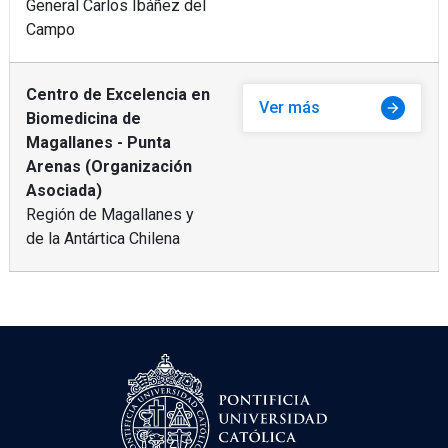
General Carlos Ibáñez del
Campo
Centro de Excelencia en
Ver más
arrow_forward
Biomedicina de
Magallanes - Punta
Arenas (Organización
Asociada)
Región de Magallanes y
de la Antártica Chilena