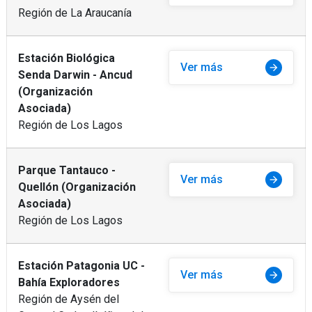
Región de La Araucanía
Estación Biológica
Ver más
arrow_forward
Senda Darwin - Ancud
(Organización
Asociada)
Región de Los Lagos
Parque Tantauco -
Ver más
arrow_forward
Quellón (Organización
Asociada)
Región de Los Lagos
Estación Patagonia UC -
Ver más
arrow_forward
Bahía Exploradores
Región de Aysén del