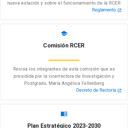
nueva estación y sobre el funcionamiento de la RCER
Reglamento
launch
school
Comisión RCER
Revisa los integrantes de esta comisión que es
presidida por la vicerrectora de Investigación y
Postgrado, María Angélica Fellenberg
Decreto de Rectoría
launch
menu_book
Plan Estratégico 2023-2030