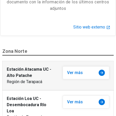
documento con la información de los últimos centros
adjuntos
Sitio web externo
launch
Zona Norte
Estación Atacama UC -
Ver más
arrow_forward
Alto Patache
Región de Tarapacá
Estación Loa UC -
Ver más
arrow_forward
Desembocadura Río
Loa