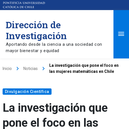
Dirección de
Ma
Investigación
Aportando desde la ciencia a una sociedad con
Me
mayor bienestar y equidad
La investigación que pone el foco en
keyboard_arrow_right
keyboard_arrow_right
Inicio
Noticias
las mujeres matemáticas en Chile
Divulgación Científica
La investigación que
pone el foco en las