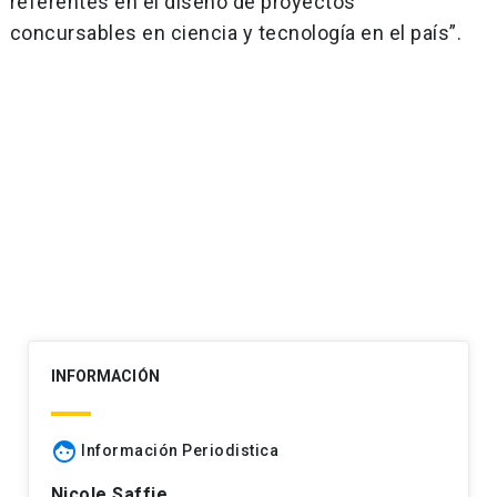
referentes en el diseño de proyectos
concursables en ciencia y tecnología en el país”.
Navegación
de
entradas
INFORMACIÓN
face
Información Periodistica
Nicole Saffie