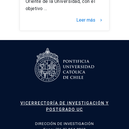
Oriente de la Universidad, con el
objetivo …
Leer más
keyboard_arrow_right
VICERRECTORÍA DE INVESTIGACIÓN Y
POSTGRADO UC
DIRECCIÓN DE INVESTIGACIÓN