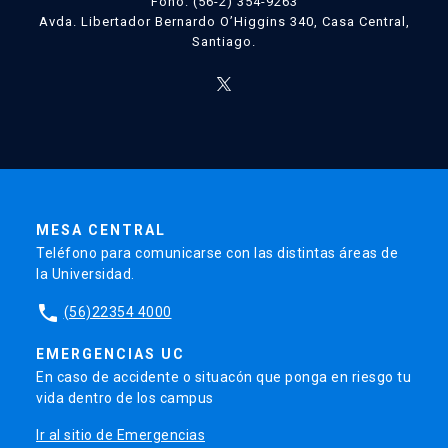
Fono: (56-2) 354-9263
Avda. Libertador Bernardo O’Higgins 340, Casa Central,
Santiago.
MESA CENTRAL
Teléfono para comunicarse con las distintas áreas de
la Universidad.
phone
(56)22354 4000
EMERGENCIAS UC
En caso de accidente o situacón que ponga en riesgo tu
vida dentro de los campus
Ir al sitio de Emergencias