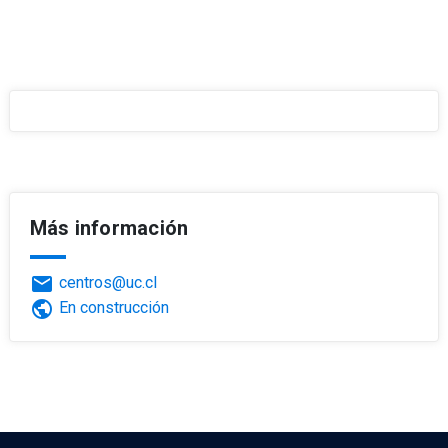
Más información
email
centros@uc.cl
public
En construcción