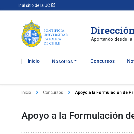
launch
Ir al sitio de la UC
Dirección
Aportando desde la 
Inicio
Concursos
No
Nosotros
keyboard_arrow_right
keyboard_arrow_right
Inicio
Concursos
Apoyo a la Formulación de P
Apoyo a la Formulación d