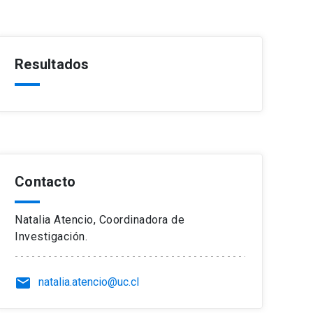
Resultados
Contacto
Natalia Atencio, Coordinadora de
Investigación.
email
natalia.atencio@uc.cl