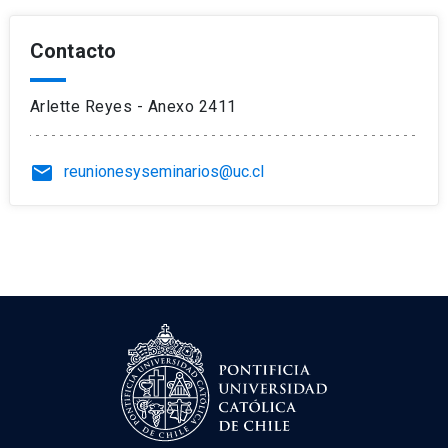
Contacto
Arlette Reyes - Anexo 2411
email
reunionesyseminarios@uc.cl