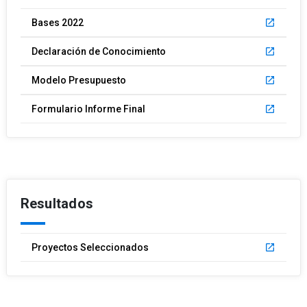
Bases 2022
launch
Declaración de Conocimiento
launch
Modelo Presupuesto
launch
Formulario Informe Final
launch
Resultados
Proyectos Seleccionados
launch