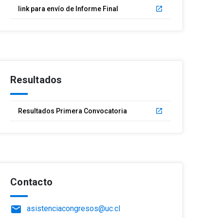
link para envío de Informe Final
launch
Resultados
Resultados Primera Convocatoria
launch
Contacto
email
asistenciacongresos@uc.cl