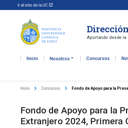
launch
Ir al sitio de la UC
Dirección
Aportando desde la 
Inicio
Concursos
No
Nosotros
keyboard_arrow_right
keyboard_arrow_right
Inicio
Concursos
Fondo de Apoyo para la Prese
Fondo de Apoyo para la P
Extranjero 2024, Primera