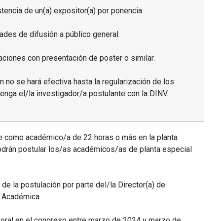
stencia de un(a) expositor(a) por ponencia.
dades de difusión a público general.
aciones con presentación de poster o similar.
n no se hará efectiva hasta la regularización de los
nga el/la investigador/a postulante con la DINV.
te como académico/a de 22 horas o más en la planta
odrán postular los/as académicos/as de planta especial
de la postulación por parte del/la Director(a) de
d Académica.
n oral en el congreso entre marzo de 2024 y marzo de