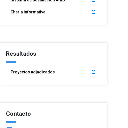
Sistema de postulación ANID
launch
Charla informativa
launch
Resultados
Proyectos adjudicados
launch
Contacto