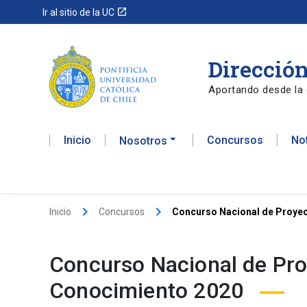
launch
Ir al sitio de la UC
Dirección
Aportando desde la 
Inicio
Concursos
No
Nosotros
keyboard_arrow_right
keyboard_arrow_right
Inicio
Concursos
Concurso Nacional de Proyect
Concurso Nacional de Proy
Conocimiento 2020