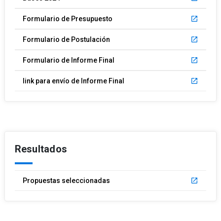
Formulario de Presupuesto
launch
Formulario de Postulación
launch
Formulario de Informe Final
launch
link para envío de Informe Final
launch
Resultados
Propuestas seleccionadas
launch