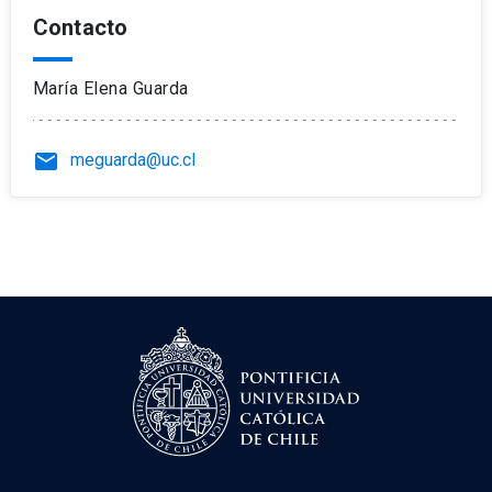
Contacto
María Elena Guarda
email
meguarda@uc.cl