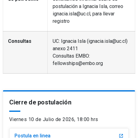
postulación a Ignacia Isla, correo
ignacia.isla@uc.cl, para llevar
registro
Consultas
UC: Ignacia Isla (ignacia.isla@uc.cl)
anexo 2411
Consultas EMBO:
fellowships@embo.org
Cierre de postulación
Viernes 10 de Julio de 2026, 18:00 hrs
Postula en linea
launch