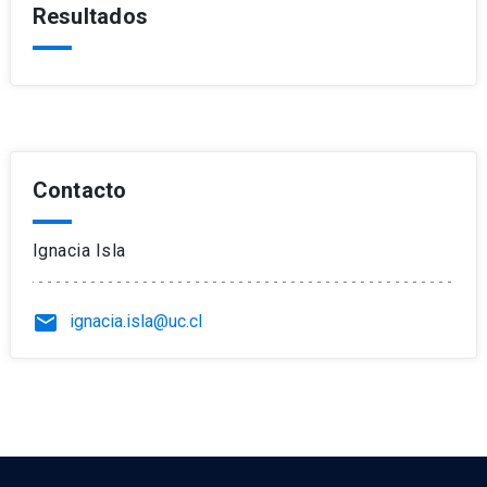
Resultados
Contacto
Ignacia Isla
email
ignacia.isla@uc.cl