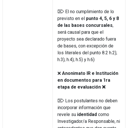
⌦ El no cumplimiento de lo
previsto en el
punto 4, 5, 6 y 8
de las bases concursales
,
será causal para que el
proyecto sea declarado fuera
de bases, con excepción de
los literales del punto 8.2 h.2);
h.3); h.4); h.5) y h.6)
❌
Anonimato IR e Institución
en documentos para 1ra
etapa de evaluación ❌
⌦ Los postulantes no deben
incorporar información que
revele su
identidad
como
Investigador/a Responsable, ni