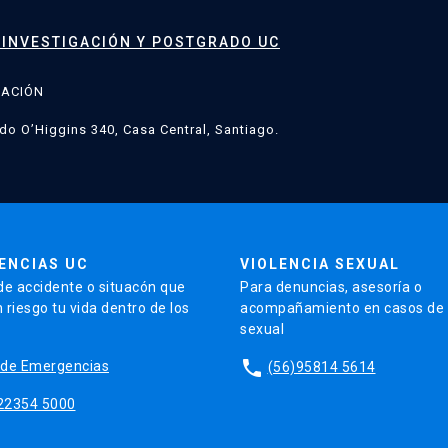
 INVESTIGACIÓN Y POSTGRADO UC
GACIÓN
do O’Higgins 340, Casa Central, Santiago.
ENCIAS UC
VIOLENCIA SEXUAL
de accidente o situacón que
Para denuncias, asesoría o
 riesgo tu vida dentro de los
acompañamiento en casos de v
sexual
phone
io de Emergencias
(56)95814 5614
22354 5000