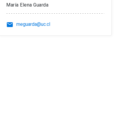
María Elena Guarda
email
meguarda@uc.cl