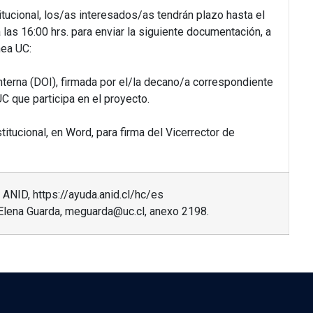
titucional, los/as interesados/as tendrán plazo hasta el
 las 16:00 hrs. para enviar la siguiente documentación, a
nea UC:
Interna (DOI), firmada por el/la decano/a correspondiente
C que participa en el proyecto.
itucional, en Word, para firma del Vicerrector de
ANID, https://ayuda.anid.cl/hc/es
 Elena Guarda, meguarda@uc.cl, anexo 2198.