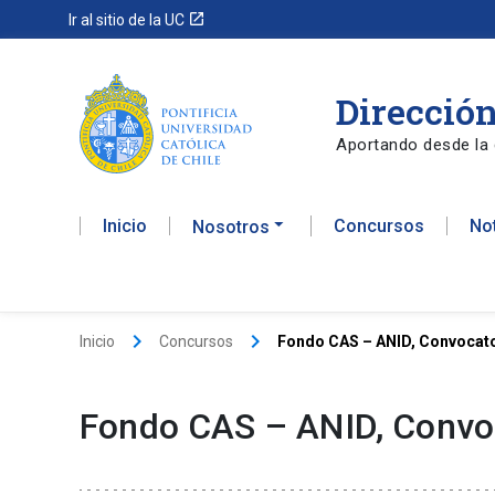
launch
Ir al sitio de la UC
Dirección
Aportando desde la 
Inicio
Concursos
No
Nosotros
keyboard_arrow_right
keyboard_arrow_right
Inicio
Concursos
Fondo CAS – ANID, Convocato
Fondo CAS – ANID, Convo