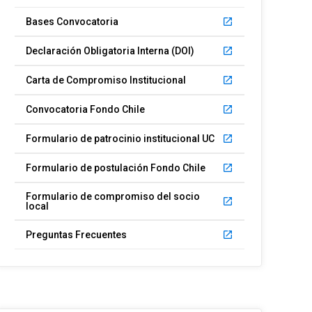
Bases Convocatoria
launch
Declaración Obligatoria Interna (DOI)
launch
Carta de Compromiso Institucional
launch
Convocatoria Fondo Chile
launch
Formulario de patrocinio institucional UC
launch
Formulario de postulación Fondo Chile
launch
Formulario de compromiso del socio
launch
local
Preguntas Frecuentes
launch