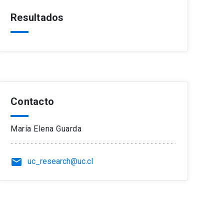
Resultados
Contacto
María Elena Guarda
email
uc_research@uc.cl