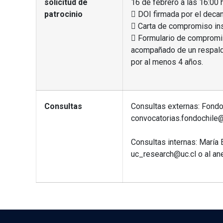
solicitud de
16 de febrero a las 16:00 
patrocinio
 DOI firmada por el deca
 Carta de compromiso inst
 Formulario de compromis
acompañado de un respaldo 
por al menos 4 años.
Consultas
Consultas externas: Fondo 
convocatorias.fondochile@
Consultas internas: María 
uc_research@uc.cl o al an