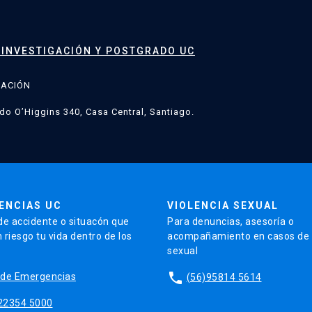
 INVESTIGACIÓN Y POSTGRADO UC
GACIÓN
do O’Higgins 340, Casa Central, Santiago.
ENCIAS UC
VIOLENCIA SEXUAL
de accidente o situacón que
Para denuncias, asesoría o
 riesgo tu vida dentro de los
acompañamiento en casos de v
sexual
phone
io de Emergencias
(56)95814 5614
22354 5000