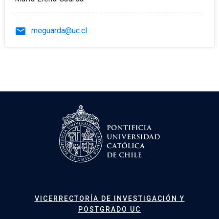
email
meguarda@uc.cl
VICERRECTORÍA DE INVESTIGACIÓN Y
POSTGRADO UC