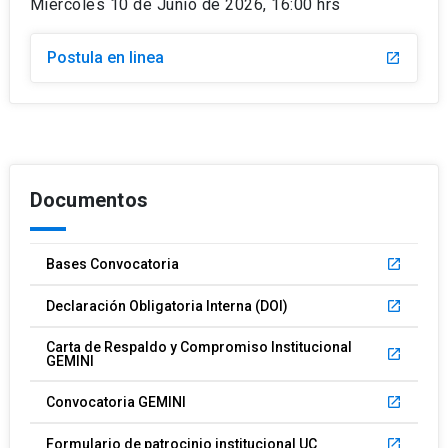
Miércoles 10 de Junio de 2026, 16:00 hrs
Postula en linea
launch
Documentos
Bases Convocatoria
launch
Declaración Obligatoria Interna (DOI)
launch
Carta de Respaldo y Compromiso Institucional
launch
GEMINI
Convocatoria GEMINI
launch
Formulario de patrocinio institucional UC
launch