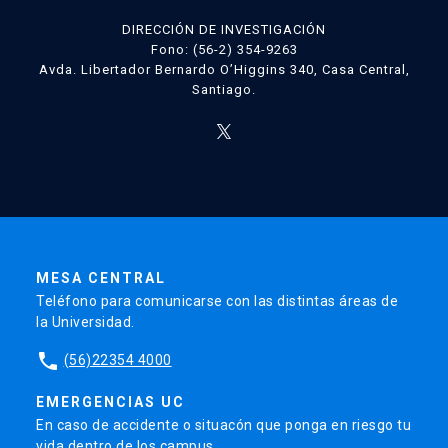
DIRECCIÓN DE INVESTIGACIÓN
Fono: (56-2) 354-9263
Avda. Libertador Bernardo O’Higgins 340, Casa Central,
Santiago.
MESA CENTRAL
Teléfono para comunicarse con las distintas áreas de
la Universidad.
phone
(56)22354 4000
EMERGENCIAS UC
En caso de accidente o situacón que ponga en riesgo tu
vida dentro de los campus