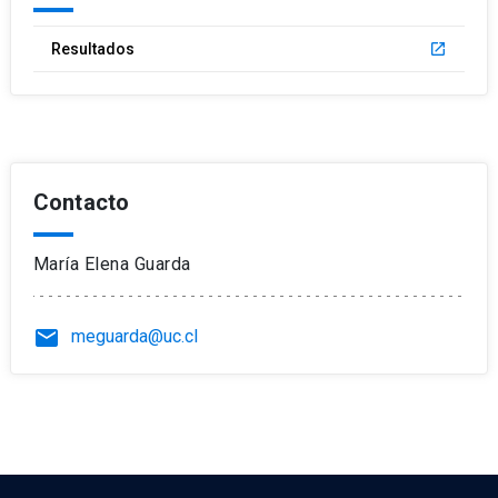
Resultados
launch
Contacto
María Elena Guarda
email
meguarda@uc.cl