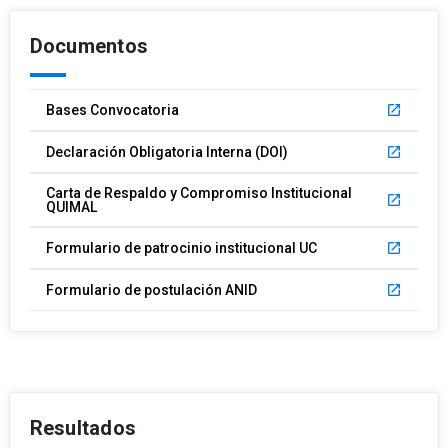
Documentos
Bases Convocatoria
launch
Declaración Obligatoria Interna (DOI)
launch
Carta de Respaldo y Compromiso Institucional
launch
QUIMAL
Formulario de patrocinio institucional UC
launch
Formulario de postulación ANID
launch
Resultados