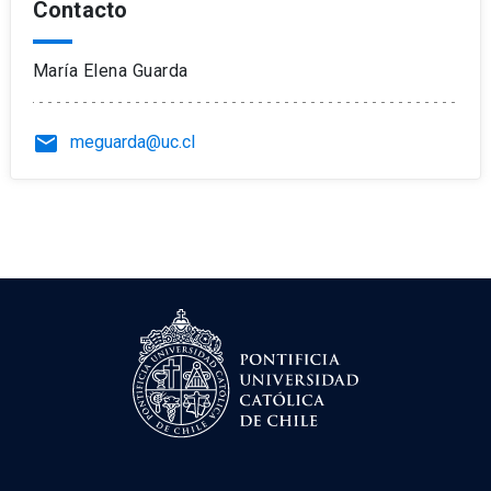
Contacto
María Elena Guarda
email
meguarda@uc.cl