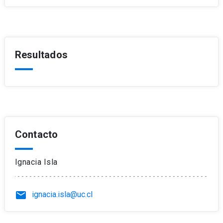
Resultados
Contacto
Ignacia Isla
email
ignacia.isla@uc.cl