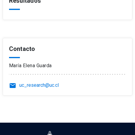
Resultados
Contacto
María Elena Guarda
email
uc_research@uc.cl