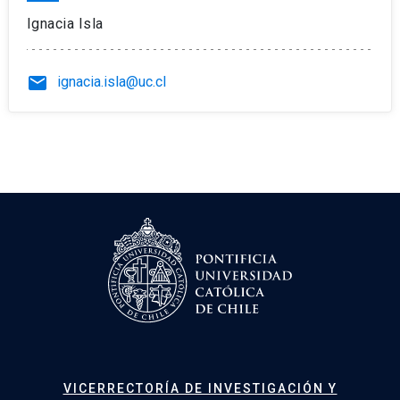
Ignacia Isla
email
ignacia.isla@uc.cl
VICERRECTORÍA DE INVESTIGACIÓN Y