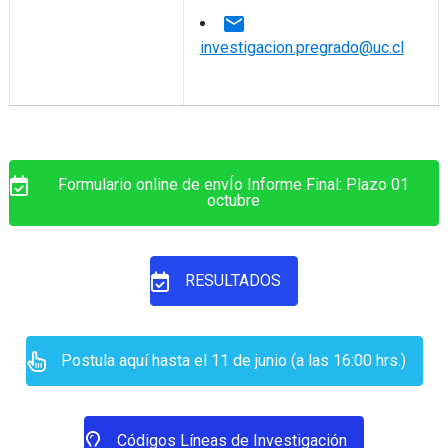
email
investigacion.pregrado@uc.cl
Formulario online de envÍo Informe Final: Plazo 01
octubre
RESULTADOS
Postula aquí hasta el 11 de junio (a las 16:00 hrs.)
Códigos Líneas de Investigación