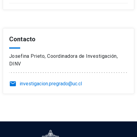
Contacto
Josefina Prieto, Coordinadora de Investigación,
DINV
email
investigacion.pregrado@uc.cl