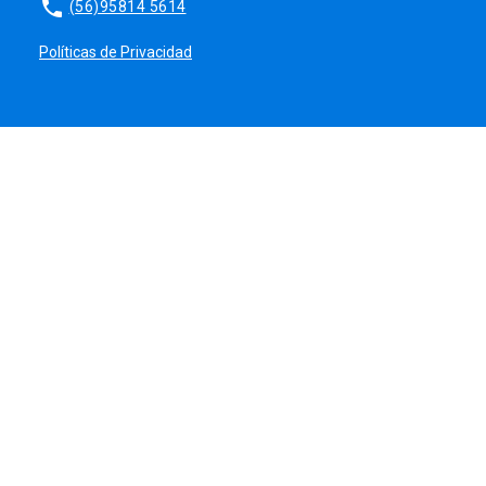
phone
(56)95814 5614
Políticas de Privacidad