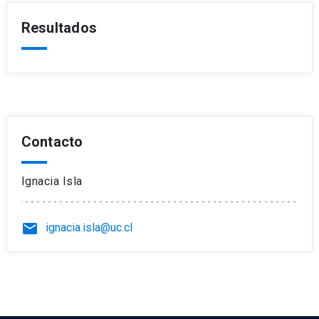
Resultados
Contacto
Ignacia Isla
email
ignacia.isla@uc.cl