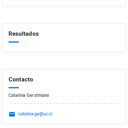
Resultados
Contacto
Catalina Gerstmann
email
catalina.ge@uc.cl