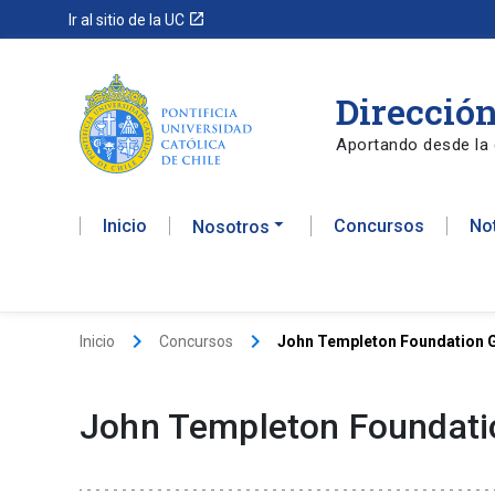
launch
Ir al sitio de la UC
Dirección
Aportando desde la 
Inicio
Concursos
No
Nosotros
keyboard_arrow_right
keyboard_arrow_right
Inicio
Concursos
John Templeton Foundation 
John Templeton Foundati