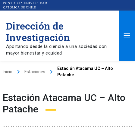
Dirección de
Ma
Investigación
Aportando desde la ciencia a una sociedad con
Me
mayor bienestar y equidad
Estación Atacama UC – Alto
keyboard_arrow_right
keyboard_arrow_right
Inicio
Estaciones
Patache
Estación Atacama UC – Alto
Patache