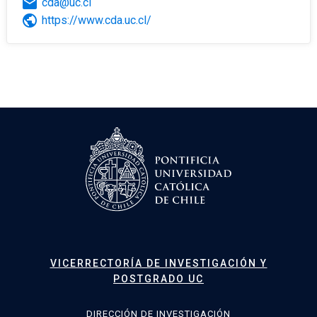
email
cda@uc.cl
public
https://www.cda.uc.cl/
VICERRECTORÍA DE INVESTIGACIÓN Y
POSTGRADO UC
DIRECCIÓN DE INVESTIGACIÓN