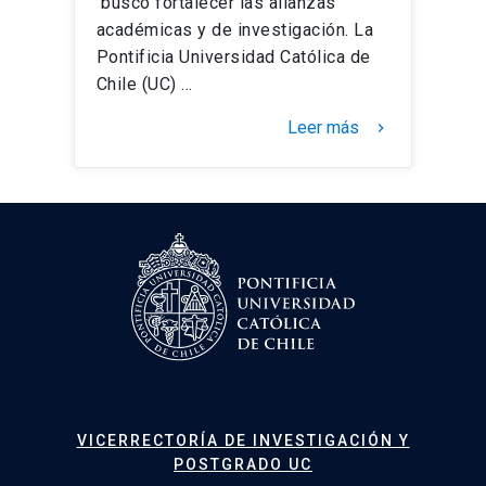
buscó fortalecer las alianzas
académicas y de investigación. La
Pontificia Universidad Católica de
Chile (UC) …
Leer más
keyboard_arrow_right
VICERRECTORÍA DE INVESTIGACIÓN Y
POSTGRADO UC