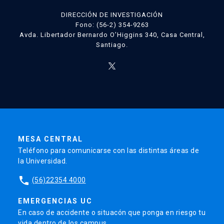
DIRECCIÓN DE INVESTIGACIÓN
Fono: (56-2) 354-9263
Avda. Libertador Bernardo O’Higgins 340, Casa Central,
Santiago.
MESA CENTRAL
Teléfono para comunicarse con las distintas áreas de
la Universidad.
phone
(56)22354 4000
EMERGENCIAS UC
En caso de accidente o situacón que ponga en riesgo tu
vida dentro de los campus