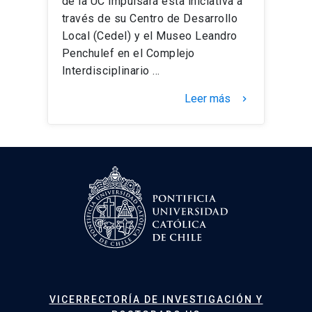
de la UC impulsará esta iniciativa a
través de su Centro de Desarrollo
Local (Cedel) y el Museo Leandro
Penchulef en el Complejo
Interdisciplinario …
Leer más
keyboard_arrow_right
VICERRECTORÍA DE INVESTIGACIÓN Y