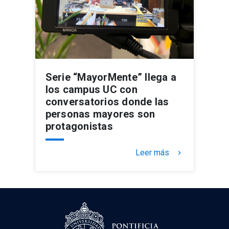
Serie “MayorMente” llega a
los campus UC con
conversatorios donde las
personas mayores son
protagonistas
Leer más
keyboard_arrow_right