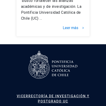
buscó fortalecer las alianzas
académicas y de investigación. La
Pontificia Universidad Católica de
Chile (UC) …
Leer más
keyboard_arrow_right
VICERRECTORÍA DE INVESTIGACIÓN Y
POSTGRADO UC