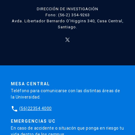
DIRECCIÓN DE INVESTIGACIÓN
Fono: (56-2) 354-9263
Avda. Libertador Bernardo O’Higgins 340, Casa Central,
Santiago.
MESA CENTRAL
Teléfono para comunicarse con las distintas áreas de
la Universidad.
phone
(56)22354 4000
EMERGENCIAS UC
En caso de accidente o situacón que ponga en riesgo tu
vida dentro de los campus