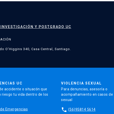
 INVESTIGACIÓN Y POSTGRADO UC
GACIÓN
do O’Higgins 340, Casa Central, Santiago.
ENCIAS UC
VIOLENCIA SEXUAL
de accidente o situacón que
Para denuncias, asesoría o
 riesgo tu vida dentro de los
acompañamiento en casos de v
sexual
phone
io de Emergencias
(56)95814 5614