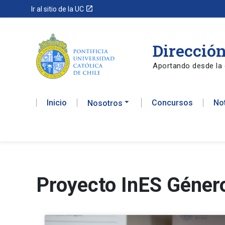
launch
Ir al sitio de la UC
Dirección
Aportando desde la 
Inicio
Concursos
No
Nosotros
Proyecto InES Géner