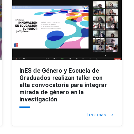
InES de Género y Escuela de
Graduados realizan taller con
alta convocatoria para integrar
mirada de género en la
investigación
Leer más
keyboard_arrow_right