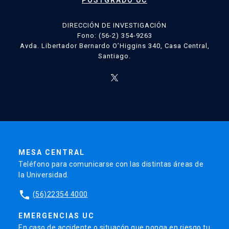
POSTGRADO UC
DIRECCIÓN DE INVESTIGACIÓN
Fono: (56-2) 354-9263
Avda. Libertador Bernardo O’Higgins 340, Casa Central,
Santiago.
MESA CENTRAL
Teléfono para comunicarse con las distintas áreas de
la Universidad.
phone
(56)22354 4000
EMERGENCIAS UC
En caso de accidente o situacón que ponga en riesgo tu