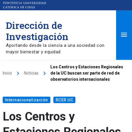
Dirección de
Ma
Investigación
Aportando desde la ciencia a una sociedad con
Me
mayor bienestar y equidad
Los Centros y Estaciones Regionales
keyboard_arrow_right
keyboard_arrow_right
Inicio
Noticias
de la UC buscan ser parte de red de
observatorios internacionales
Internacionalización
RCER UC
Los Centros y
Estaciones Regionales