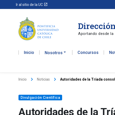
launch
Ir al sitio de la UC
Dirección
Aportando desde la 
Inicio
Concursos
No
Nosotros
keyboard_arrow_right
keyboard_arrow_right
Inicio
Noticias
Autoridades de la Tríada consol
Divulgación Científica
Autoridades de la Trí