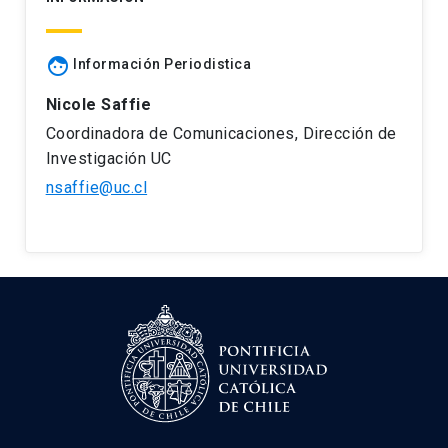
face
Información Periodistica
Nicole Saffie
Coordinadora de Comunicaciones, Dirección de
Investigación UC
nsaffie@uc.cl