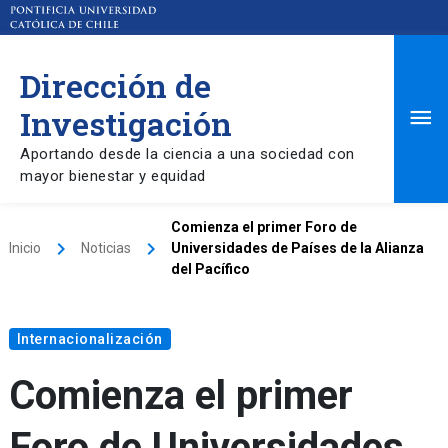
Dirección de
Ma
Investigación
Aportando desde la ciencia a una sociedad con
Me
mayor bienestar y equidad
Comienza el primer Foro de
keyboard_arrow_right
keyboard_arrow_right
Inicio
Noticias
Universidades de Países de la Alianza
del Pacífico
Internacionalización
Comienza el primer
Foro de Universidades