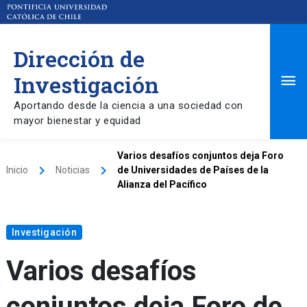
Dirección de
Ma
Investigación
Aportando desde la ciencia a una sociedad con
Me
mayor bienestar y equidad
Varios desafíos conjuntos deja Foro
keyboard_arrow_right
keyboard_arrow_right
Inicio
Noticias
de Universidades de Países de la
Alianza del Pacífico
Investigación
Varios desafíos
conjuntos deja Foro de