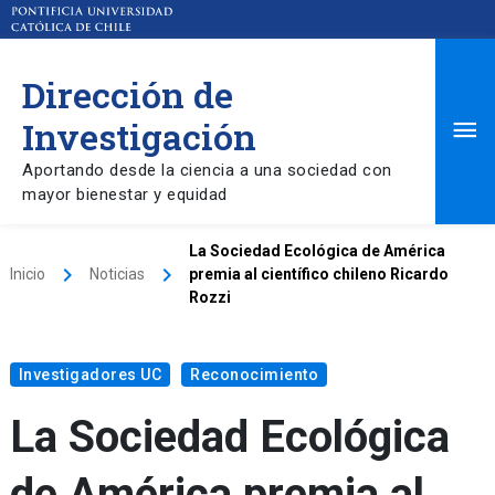
Dirección de
Ma
Investigación
Aportando desde la ciencia a una sociedad con
Me
mayor bienestar y equidad
La Sociedad Ecológica de América
keyboard_arrow_right
keyboard_arrow_right
Inicio
Noticias
premia al científico chileno Ricardo
Rozzi
Investigadores UC
Reconocimiento
La Sociedad Ecológica
de América premia al