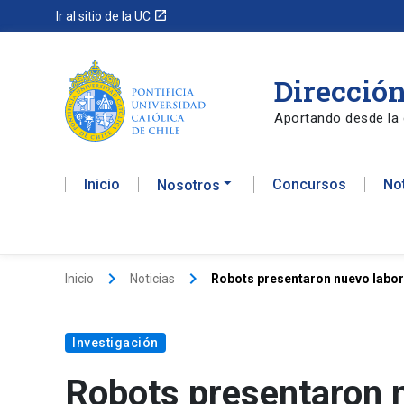
launch
Ir al sitio de la UC
Dirección
Aportando desde la 
Inicio
Concursos
No
Nosotros
keyboard_arrow_right
keyboard_arrow_right
Inicio
Noticias
Robots presentaron nuevo labor
Investigación
Robots presentaron n