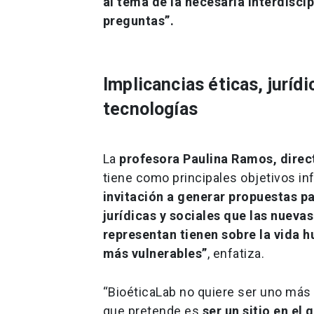
al tema de la necesaria interdisci
preguntas”.
Implicancias éticas, juríd
tecnologías
La
profesora Paulina Ramos, direc
tiene como principales objetivos in
invitación a generar propuestas pa
jurídicas y sociales que las nueva
representan tienen sobre la vida h
más vulnerables”
, enfatiza.
“BioéticaLab no quiere ser uno más e
que pretende es
ser un sitio en el