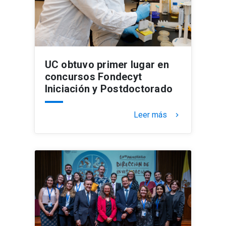
UC obtuvo primer lugar en
concursos Fondecyt
Iniciación y Postdoctorado
Leer más
keyboard_arrow_right