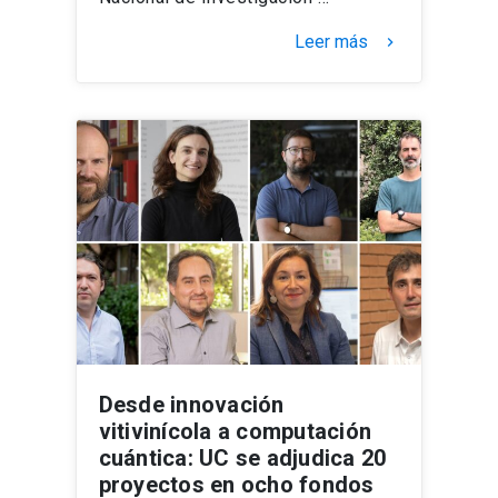
Leer más
keyboard_arrow_right
Desde innovación
vitivinícola a computación
cuántica: UC se adjudica 20
proyectos en ocho fondos