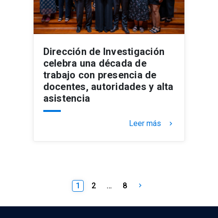
Dirección de Investigación
celebra una década de
trabajo con presencia de
docentes, autoridades y alta
asistencia
Leer más
keyboard_arrow_right
Paginación
1
2
…
8
keyboard_arrow_right
de
entradas