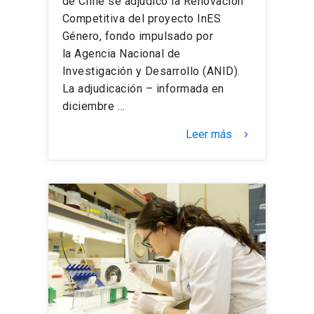
de Chile se adjudicó la Renovación
Competitiva del proyecto InES
Género, fondo impulsado por
la Agencia Nacional de
Investigación y Desarrollo (ANID).
La adjudicación – informada en
diciembre …
Leer más
keyboard_arrow_right