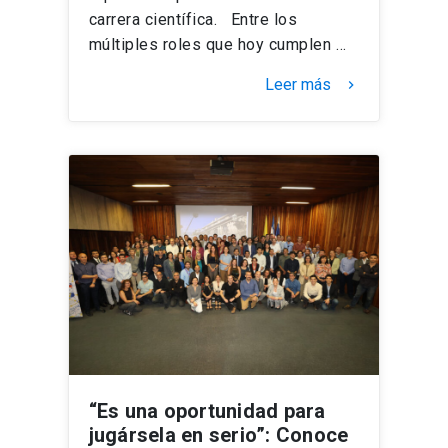
carrera científica. Entre los
múltiples roles que hoy cumplen …
Leer más
keyboard_arrow_right
“Es una oportunidad para
jugársela en serio”: Conoce