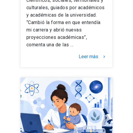
científicos, sociales, territoriales y
culturales, guiados por académicos
y académicas de la universidad.
“Cambió la forma en que entendía
mi carrera y abrió nuevas
proyecciones académicas”,
comenta una de las …
Leer más
keyboard_arrow_right