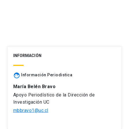
de
entradas
INFORMACIÓN
face
Información Periodistica
María Belén Bravo
Apoyo Periodístico de la Dirección de
Investigación UC
mbbravo1@uc.cl