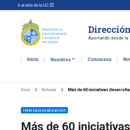
launch
Ir al sitio de la UC
Dirección
Aportando desde la 
Inicio
Concursos
No
Nosotros
keyboard_arrow_right
keyboard_arrow_right
Inicio
Noticias
Más de 60 iniciativas desarroll
Internacionalización
Más de 60 iniciativas