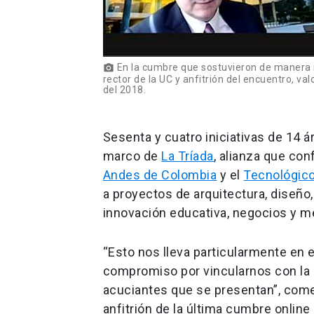
En la cumbre que sostuvieron de manera r
photo_camera
rector de la UC y anfitrión del encuentro, va
del 2018.
Sesenta y cuatro iniciativas de 14 á
marco de
La Tríada
, alianza que co
Andes de Colombia
y el
Tecnológic
a proyectos de arquitectura, diseño, 
innovación educativa, negocios y me
“Esto nos lleva particularmente en 
compromiso por vincularnos con la 
acuciantes que se presentan”, comen
anfitrión de la última cumbre online 