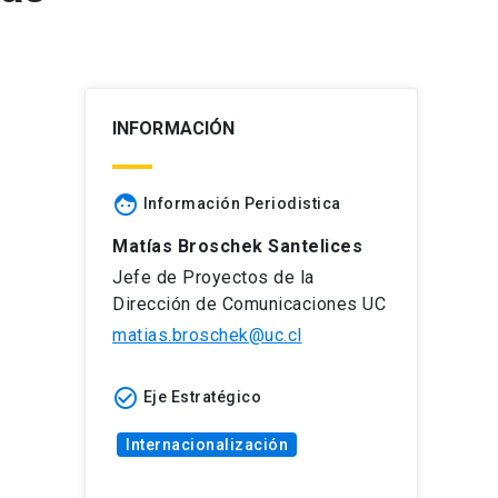
INFORMACIÓN
face
Información Periodistica
Matías Broschek Santelices
Jefe de Proyectos de la
Dirección de Comunicaciones UC
matias.broschek@uc.cl
check_circle_outline
Eje Estratégico
Internacionalización