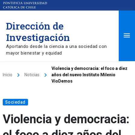
Dirección de
Ma
Investigación
Aportando desde la ciencia a una sociedad con
Me
mayor bienestar y equidad
Violencia y democracia: el foco a diez
keyboard_arrow_right
keyboard_arrow_right
Inicio
Noticias
años del nuevo Instituto Milenio
VioDemos
Sociedad
Violencia y democracia:
el foco a diez años del