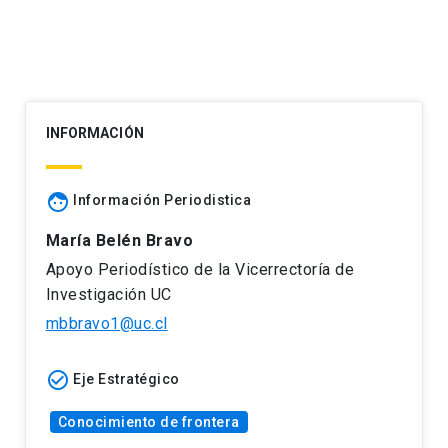
INFORMACIÓN
face
Información Periodistica
María Belén Bravo
Apoyo Periodístico de la Vicerrectoría de
Investigación UC
mbbravo1@uc.cl
check_circle_outline
Eje Estratégico
Conocimiento de frontera