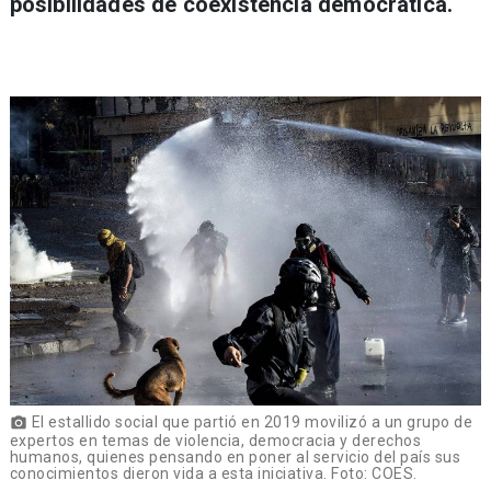
posibilidades de coexistencia democrática.
El estallido social que partió en 2019 movilizó a un grupo de
photo_camera
expertos en temas de violencia, democracia y derechos
humanos, quienes pensando en poner al servicio del país sus
conocimientos dieron vida a esta iniciativa. Foto: COES.