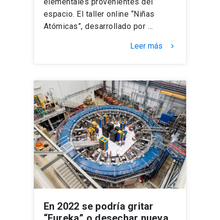
elementales provenientes del
espacio. El taller online “Niñas
Atómicas”, desarrollado por …
Leer más
keyboard_arrow_right
En 2022 se podría gritar
“Eureka” o desechar nueva