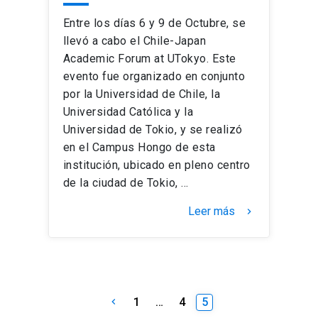
Entre los días 6 y 9 de Octubre, se
llevó a cabo el Chile-Japan
Academic Forum at UTokyo. Este
evento fue organizado en conjunto
por la Universidad de Chile, la
Universidad Católica y la
Universidad de Tokio, y se realizó
en el Campus Hongo de esta
institución, ubicado en pleno centro
de la ciudad de Tokio, …
Leer más
keyboard_arrow_right
Paginación
1
…
4
5
keyboard_arrow_left
de