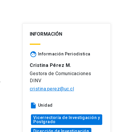
INFORMACIÓN
face
Información Periodistica
Cristina Pérez M.
Gestora de Comunicaciones
DINV
a
cristina.perez@uc.cl
insert_drive_file
Unidad
Vicerrectoría de Investigación y
Postgrado
Dirección de Investigación