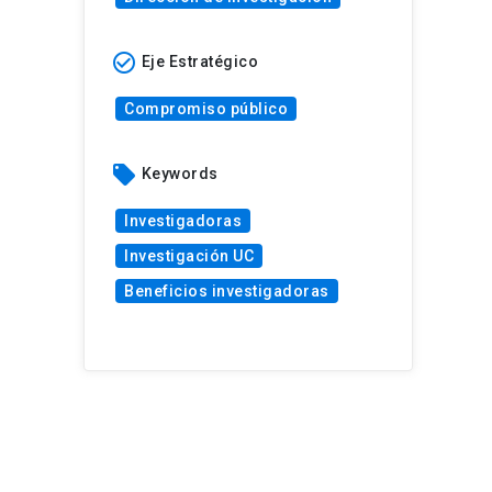
check_circle_outline
Eje Estratégico
Compromiso público
local_offer
Keywords
Investigadoras
Investigación UC
Beneficios investigadoras