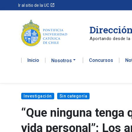
launch
Ir al sitio de la UC
Dirección
Aportando desde la 
Inicio
Concursos
No
Nosotros
Investigación
Sin categoría
“Que ninguna tenga q
vida personal”: Los 