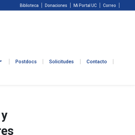
Biblioteca
Donaciones
Mi Portal UC
Correo
Postdocs
Solicitudes
Contacto
 y
res